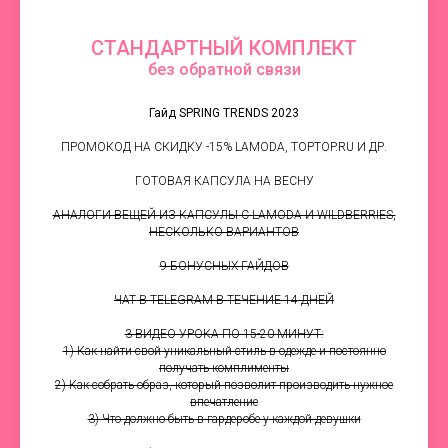
СТАНДАРТНЫЙ КОМПЛЕКТ
без обратной связи
Гайд SPRING TRENDS 2023
ПРОМОКОД НА СКИДКУ -15% LAMODA, TOPTOP.RU И ДР.
ГОТОВАЯ КАПСУЛА НА ВЕСНУ
АНАЛОГИ ВЕЩЕЙ ИЗ КАПСУЛЫ С LAMODA И WILDBERRIES,
НЕСКОЛЬКО ВАРИАНТОВ
9 БОНУСНЫХ ГАЙДОВ
ЧАТ В TELEGRAM В ТЕЧЕНИЕ 14 ДНЕЙ
3 ВИДЕО УРОКА ПО 15-20 МИНУТ:
1) Как найти свой уникальный стиль в одежде и постоянно
получать комплименты
2) Как собрать образ, который позволит производить нужное
впечатление
3) Что должно быть в гардеробе у каждой девушки